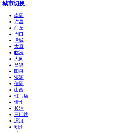
城市切换
南阳
许昌
商丘
周口
运城
太原
临汾
大同
吕梁
阳泉
济源
信阳
山西
驻马店
忻州
长治
三门峡
漯河
朔州