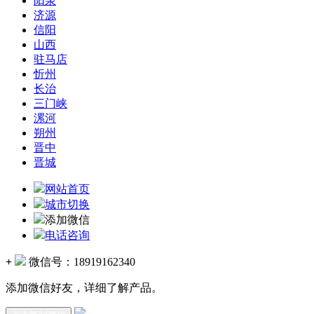
阳泉
济源
信阳
山西
驻马店
忻州
长治
三门峡
漯河
朔州
晋中
晋城
网站首页
城市切换
添加微信
电话咨询
+
微信号：
18919162340
添加微信好友，详细了解产品。